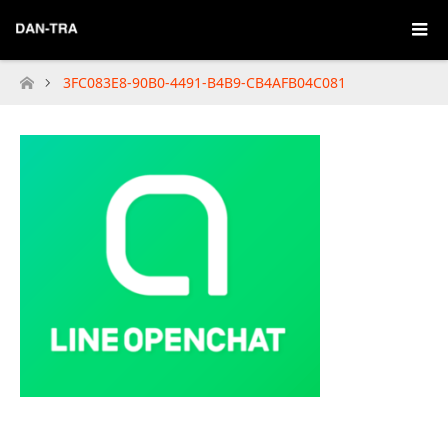
3FC083E8-90B0-4491-B4B9-CB4AFB04C081
Home