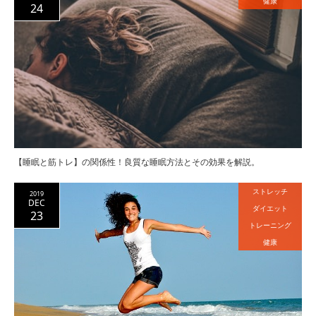
健康
24
【睡眠と筋トレ】の関係性！良質な睡眠方法とその効果を解説。
ストレッチ
2019
DEC
ダイエット
23
トレーニング
健康