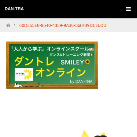
60D355E0-8540-4359-9A30-560F39DCE6DD
Home