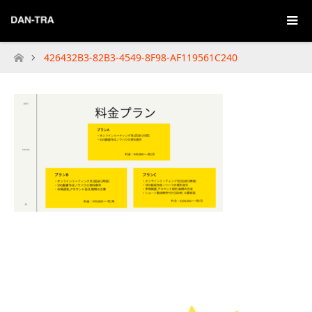
426432B3-82B3-4549-8F98-AF119561C240
Home