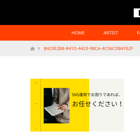
HOME
ARTIST
F
Home
B423E2B8-841D-4423-98CA-4C56CDB4762F