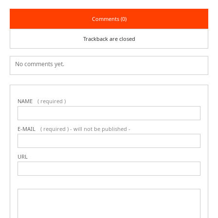
Comments (0)
Trackback are closed
No comments yet.
NAME
( required )
E-MAIL
( required ) - will not be published -
URL