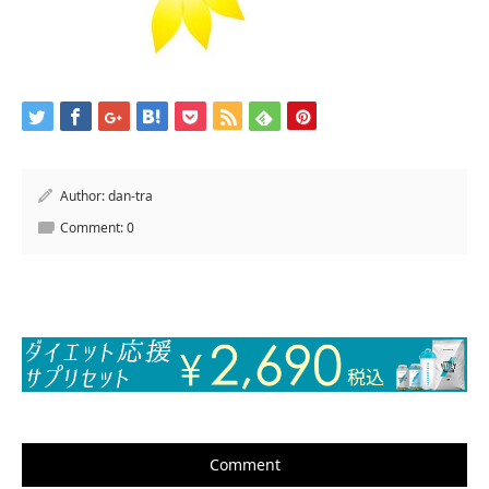
Author:
dan-tra
Comment:
0
Comment