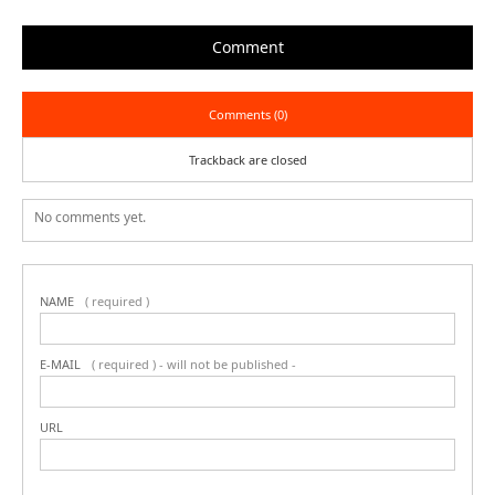
Comment
Comments (0)
Trackback are closed
No comments yet.
NAME
( required )
E-MAIL
( required ) - will not be published -
URL