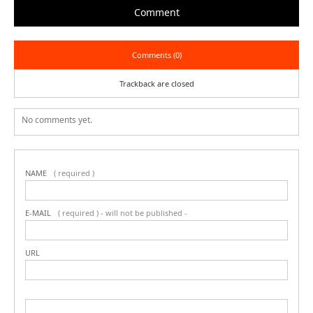
Comment
Comments (0)
Trackback are closed
No comments yet.
NAME
( required )
E-MAIL
( required ) - will not be published -
URL