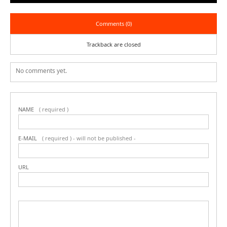
Comments (0)
Trackback are closed
No comments yet.
NAME
( required )
E-MAIL
( required ) - will not be published -
URL