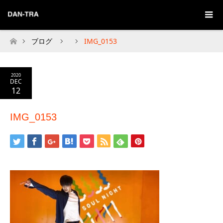
ブログ
IMG_0153
Home
2020
DEC
12
IMG_0153