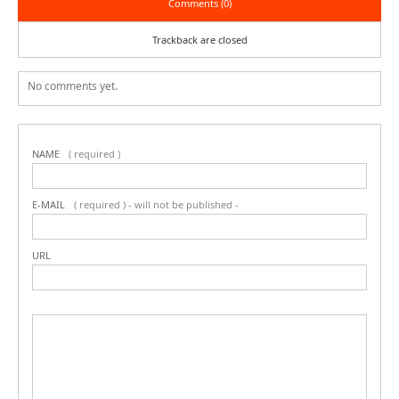
Comments (0)
Trackback are closed
No comments yet.
NAME
( required )
E-MAIL
( required ) - will not be published -
URL