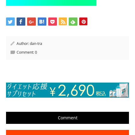
Author:
dan-tra
Comment:
0
Comment