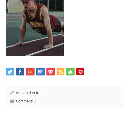
Author:
dan-tra
Comment:
0