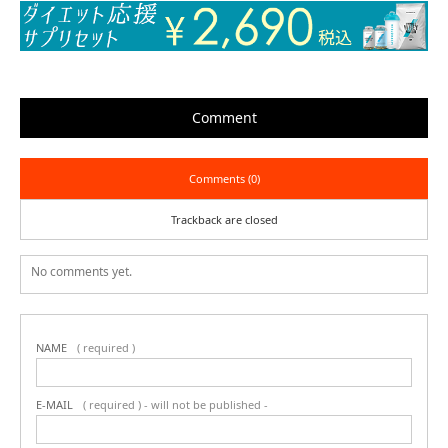
Comment
Comments (0)
Trackback are closed
No comments yet.
NAME
( required )
E-MAIL
( required ) - will not be published -