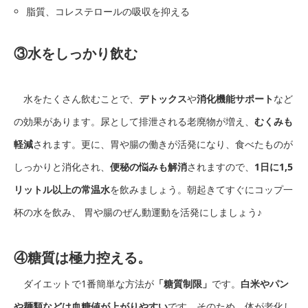
脂質、コレステロールの吸収を抑える
③水をしっかり飲む
水をたくさん飲むことで、
デトックス
や
消化機能サポート
など
の効果があります。尿として排泄される老廃物が増え、
むくみも
軽減
されます。更に、胃や腸の働きが活発になり、食べたものが
しっかりと消化され、
便秘の悩みも解消
されますので、
1日に1,5
リットル以上の常温水
を飲みましょう。朝起きてすぐにコップ一
杯の水を飲み、 胃や腸のぜん動運動を活発にしましょう♪
④糖質は極力控える。
ダイエットで1番簡単な方法が
「糖質制限」
です。
白米やパン
や麺類などは血糖値が上がりやすい
です。そのため、体が老化し