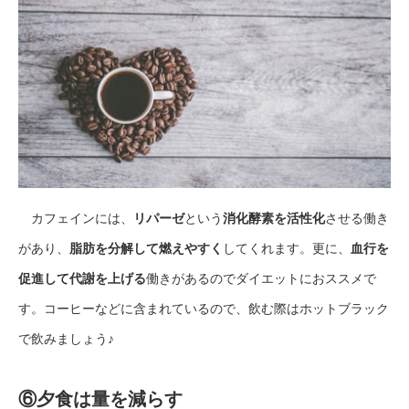
カフェインには、
リパーゼ
という
消化酵素を活性化
させる働き
があり、
脂肪を分解して燃えやすく
してくれます。更に、
血行を
促進して代謝を上げる
働きがあるのでダイエットにおススメで
す。コーヒーなどに含まれているので、飲む際はホットブラック
で飲みましょう♪
⑥夕食は量を減らす