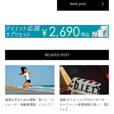
RELATED POST
健康を作るための運動「筋トレ・ス
減量(ダイエット)でのローカーボ・
トレッチ・有酸素運動」について！
ローファット食事制限の違い！【筋
トレ】