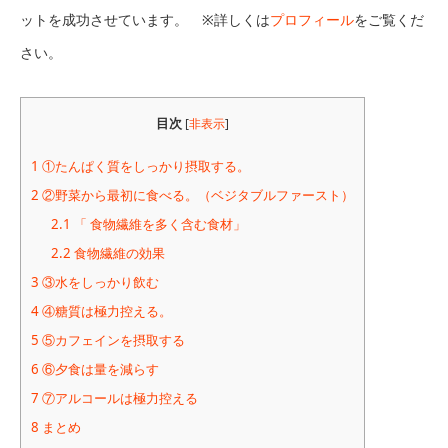
ットを成功させています。 ※詳しくは
プロフィール
をご覧くだ
さい。
目次
[
非表示
]
1
①たんぱく質をしっかり摂取する。
2
②野菜から最初に食べる。（ベジタブルファースト）
2.1
「 食物繊維を多く含む食材」
2.2
食物繊維の効果
3
③水をしっかり飲む
4
④糖質は極力控える。
5
⑤カフェインを摂取する
6
⑥夕食は量を減らす
7
⑦アルコールは極力控える
8
まとめ