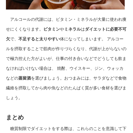
アルコールの代謝には、ビタミン・ミネラルが大量に使われ痩
せにくくなります。
ビタミン
や
ミネラル
は
ダイエットに必要不可
欠
で、
不足すると太りやすい
体になってしまいます。 アルコー
ルを摂取することで筋肉が作りづらくなり、代謝が上がらないの
で極力控えた方がよいが、仕事の付き合いなどでどうしても飲ま
なければいけない場合は、 焼酎、ウイスキー、ジン、ウォッカ
などの
蒸留酒
を選びましょう。おつまみには、サラダなどで食物
繊維を摂取してから肉や魚などのたんぱく質が多い食材を選びま
しょう。
まとめ
糖質制限でダイエットをする際は、これらのことを意識して下