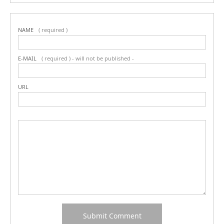
NAME
( required )
E-MAIL
( required ) - will not be published -
URL